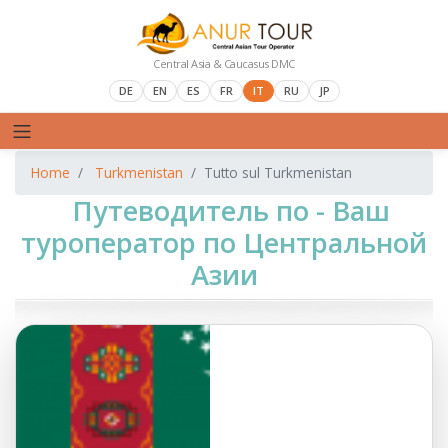
Central Asia & Caucasus DMC
DE
EN
ES
FR
IT
RU
JP
Home
Turkmenistan
Tutto sul Turkmenistan
Путеводитель по - Ваш
туроператор по Центральной
Азии