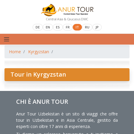
Central Asia & Caucasus DMC
DE
EN
ES
FR
IT
RU
JP
Home
Kyrgyzstan
Tour in Kyrgyzstan
CHI È ANUR TOUR
Anur Tour Uzbekistan è un sito di viaggi che offre
tour in Uzbekistan e in Asia Centrale, gestito da
esperti con oltre 17 anni di esperienza.