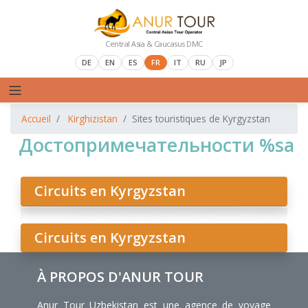
Central Asia & Caucasus DMC
DE
EN
ES
FR
IT
RU
JP
Accueil
Kirghizistan
Sites touristiques de Kyrgyzstan
Достопримечательности %sа
Circuits en Kyrgyzstan
Circuits en Kyrgyzstan
À PROPOS D'ANUR TOUR
Anur Tour Uzbekistan est une agence de voyage