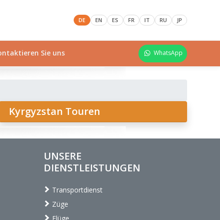
DE
EN
ES
FR
IT
RU
JP
ontaktieren Sie uns
WhatsApp
Kyrgyzstan Touren
UNSERE
DIENSTLEISTUNGEN
Transportdienst
Züge
Flüge