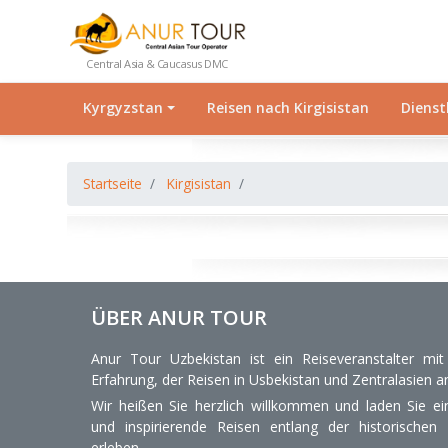
Central Asia & Caucasus DMC
Kyrgyzstan
Reisen nach Kirgisistan
Dienst
Startseite
Kirgisistan
ÜBER ANUR TOUR
Anur Tour Uzbekistan ist ein Reiseveranstalter mi
Erfahrung, der Reisen in Usbekistan und Zentralasien an
Wir heißen Sie herzlich willkommen und laden Sie ein
und inspirierende Reisen entlang der historischen
erleben.