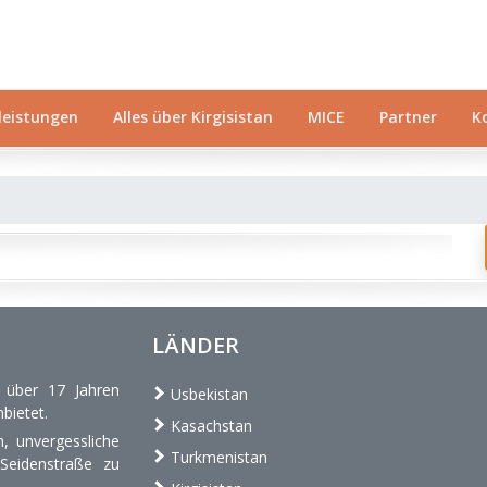
leistungen
Alles über Kirgisistan
MICE
Partner
K
LÄNDER
t über 17 Jahren
Usbekistan
bietet.
Kasachstan
, unvergessliche
Turkmenistan
 Seidenstraße zu