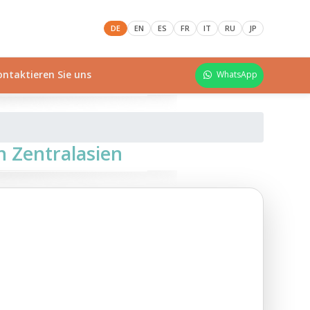
DE
EN
ES
FR
IT
RU
JP
ontaktieren Sie uns
WhatsApp
in Zentralasien