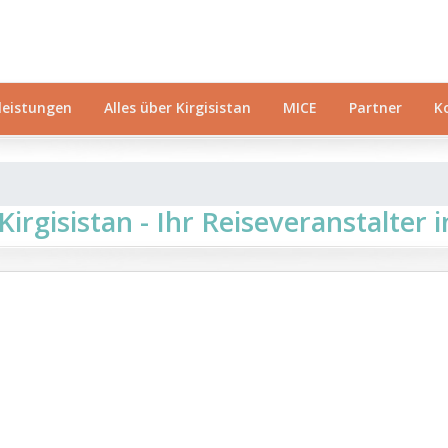
leistungen
Alles über Kirgisistan
MICE
Partner
K
irgisistan - Ihr Reiseveranstalter 