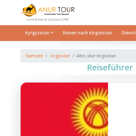
Central Asia & Caucasus DMC
Kyrgyzstan
Reisen nach Kirgisistan
Dienst
Startseite
Kirgisistan
Alles über Kirgisistan
Reiseführer K