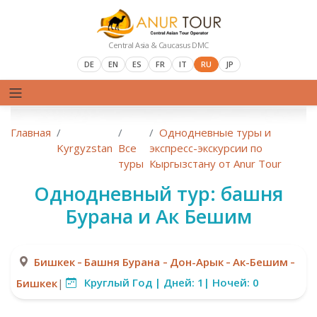
Central Asia & Caucasus DMC
DE
EN
ES
FR
IT
RU
JP
Главная
Однодневные туры и
Kyrgyzstan
Все
экспресс-экскурсии по
туры
Кыргызстану от Anur Tour
Однодневный тур: башня
Бурана и Ак Бешим
-
-
-
-
Бишкек
Башня Бурана
Дон-Арык
Ак-Бешим
Круглый Год |
Дней:
1|
Ночей:
0
Бишкек
|