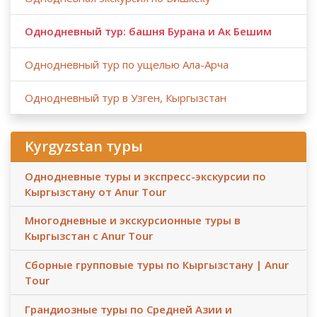
на поезда "Афросиаб", "Анур Тур" оставляет за собой
право бронировать жд билеты " Шарк" вместо "
Однодневный тур: башня Бурана и Ак Бешим
Афросиаб".
Однодневный тур по ущелью Ала-Арча
- "Анур Тур" не несет ответственности за форс-
мажорные обстоятельства (погодные условия во время
Однодневный тур в Узген, Кыргызстан
тура, блокирования некоторых улиц и участков дорог в
праздничные дни, ремонтно-восстановительные
работы на некоторых участках дорог, государственные
Kyrgyzstan туры
ограничения, изменения расписания жд и авиа рейсов,
отмены или задержки жд и авиа рейсов).
Однодневные туры и экспресс-экскурсии по
Кыргызстану от Anur Tour
ДОПОЛНИТЕЛЬНЫЕ УСЛУГИ
Многодневные и экскурсионные туры в
- По запросу ( с доплатой) можем забронировать
Кыргызстан с Anur Tour
дополнительные ночи в отелях, дополнительные
экскурсии, питание в ресторанах и гостевых домах ( сет
Сборные групповые туры по Кыргызстану | Anur
меню), мастер-классы и трансферы.
Tour
- Стоимость тура для детей ( с сопровождением
родителей):
Грандиозные туры по Средней Азии и