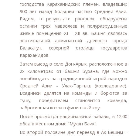
господства Караханидских племен, владевших
900 лет назад большей частью Средней Азии.
Рядом, в результате раскопок, обнаружены
останки трех мавзолеев и полуразрушенные
жилые помещения XI - XII вв. Башня являлась
вертикальной доминантой древнего города
Баласагун, северной столицы государства
Караханидов.
Затем выезд в село Дон-Арык, расположенное в
2х километрах от башни Бурана, где можно
понаблюдать за традиционной игрой народов
Средней Азии – Улак-Тартыш (козлодрание).
Всадники делятся на команды и борются за
тушу, победителем становится команда,
забросившая козла в финишный круг.
После просмотра национальной забавы, в
12.00
обед в местном доме "Мукан Баик".
Во второй половине дня переезд в Ак-Бешим –