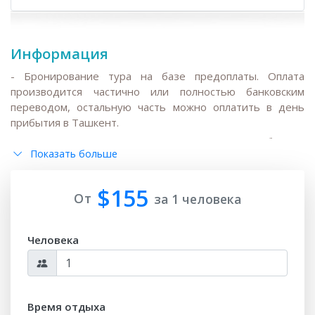
Информация
- Бронирование тура на базе предоплаты. Оплата
производится частично или полностью банковским
переводом, остальную часть можно оплатить в день
прибытия в Ташкент.
-
Ввиду высокого спроса на гостиницы, жд и авиа билеты
Показать больше
в высокий сезон ( март - июнь и август - ноябрь)
бронируют и выкупают заранее, рекомендуем всем
гостям раннее бронирование.
$155
От
за 1 человека
- После даты публикации любые изменения цен на
Человека
гостиничные услуги, повышение цен на авиа и
железнодорожные билеты, повышении налогов и
колебаниях обменного курса могут повлиять на базовую
цену тура;
Время отдыха