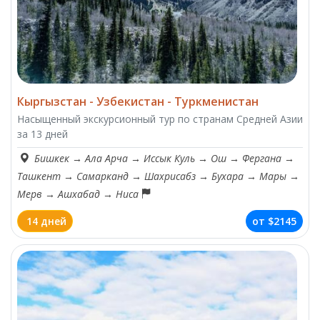
Кыргызстан - Узбекистан - Туркменистан
Насыщенный экскурсионный тур по странам Средней Азии
за 13 дней
Бишкек
→
Ала Арча
→
Иссык Куль
→
Ош
→
Фергана
→
Ташкент
→
Самарканд
→
Шахрисабз
→
Бухара
→
Мары
→
Мерв
→
Ашхабад
→
Ниса
14 дней
от
$2145