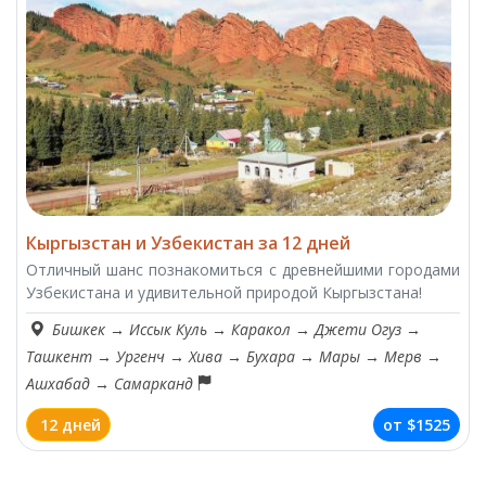
Кыргызстан и Узбекистан за 12 дней
Отличный шанс познакомиться с древнейшими городами
Узбекистана и удивительной природой Кыргызстана!
Бишкек
→
Иссык Куль
→
Каракол
→
Джети Огуз
→
Ташкент
→
Ургенч
→
Хива
→
Бухара
→
Мары
→
Мерв
→
Ашхабад
→
Самарканд
12 дней
от
$1525