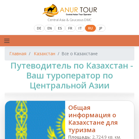
Central Asia & Caucasus DMC
DE
EN
ES
FR
IT
RU
JP
Главная
Казахстан
Все о Казахстане
Путеводитель по Казахстан -
Ваш туроператор по
Центральной Азии
Общая
информация о
Казахстане для
туризма
Площадь:
2,724.9 кв. км.