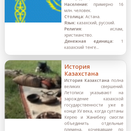
Население:
примерно 16
млн. человек.
Столица:
Астана.
Язык:
казахский, русский.
Религия:
ислам,
христианство.
Денежная единица:
1
казахский тенге...
История
Казахстана
История Казахстана
полна
великих свершений.
Летописи указывают на
зарождение казахской
государственности уже в
конце XV века, когда султаны
Керею и Жанибеку смогли
объединить отдельные
племена, кочевавшие по