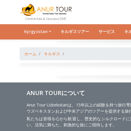
Central Asia & Caucasus DMC
Kyrgyzstan
キルギスツアー
サービス
キ
ホーム
キルギス
ANUR TOURについて
Anur Tour Uzbekistanは、15年以上の経験を持つ
ウズベキスタンおよび中央アジアのツアーを提供する旅
私たちは皆様を心から歓迎し、歴史的なシルクロードに
い、活気に満ちた、刺激的な旅にご招待します。