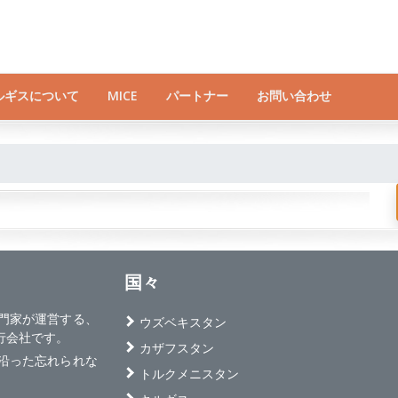
ルギスについて
MICE
パートナー
お問い合わせ
国々
旅行専門家が運営する、
ウズベキスタン
行会社です。
カザフスタン
沿った忘れられな
トルクメニスタン