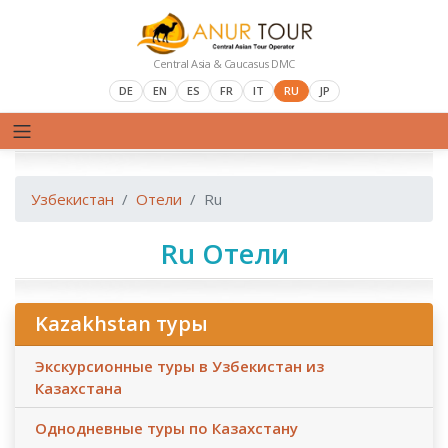
Central Asia & Caucasus DMC
DE
EN
ES
FR
IT
RU
JP
Узбекистан
Отели
Ru
Ru Отели
Kazakhstan туры
Экскурсионные туры в Узбекистан из
Казахстана
Однодневные туры по Казахстану