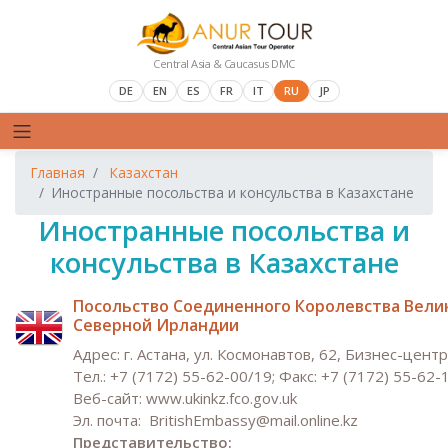
Central Asia & Caucasus DMC
DE
EN
ES
FR
IT
RU
JP
Главная
Казахстан
Иностранные посольства и консульства в Казахстане
Иностранные посольства и
консульства в Казахстане
Посольство Соединенного Королевства Вели
Северной Ирландии
Адрес: г. Астана, ул. Космонавтов, 62, Бизнес-цент
Тел.: +7 (7172) 55-62-00/19; Факс: +7 (7172) 55-62-
Веб-сайт: www.ukinkz.fco.gov.uk
Эл. почта:
BritishEmbassy@mail.onl
ine.kz
Представительство: