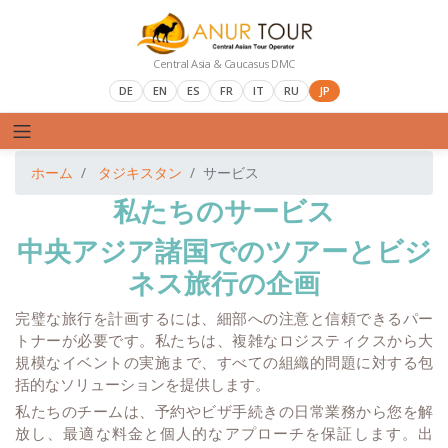
Central Asia & Caucasus DMC
DE
EN
ES
FR
IT
RU
JP
ホーム
タジキスタン
サービス
私たちのサービス
中央アジア諸国でのツアーとビジ
ネス旅行の企画
完璧な旅行を計画するには、細部への注意と信頼できるパー
トナーが必要です。私たちは、複雑なロジスティクスから大
規模なイベントの実施まで、すべての組織的問題に対する包
括的なソリューションを提供します。
私たちのチームは、予約やビザ手続きの日常業務から您を解
放し、最適な料金と個人的なアプローチを保証します。出