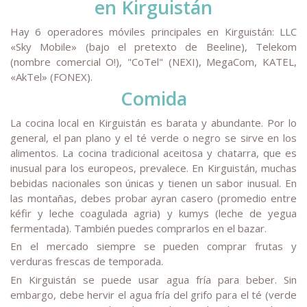
en Kirguistán
Hay 6 operadores móviles principales en Kirguistán: LLC
«Sky Mobile» (bajo el pretexto de Beeline), Telekom
(nombre comercial О!), "СоТel" (NEXI), MegaCom, KATEL,
«АkТеl» (FONEX).
Comida
La cocina local en Kirguistán es barata y abundante. Por lo
general, el pan plano y el té verde o negro se sirve en los
alimentos. La cocina tradicional aceitosa y chatarra, que es
inusual para los europeos, prevalece. En Kirguistán, muchas
bebidas nacionales son únicas y tienen un sabor inusual. En
las montañas, debes probar ayran casero (promedio entre
kéfir y leche coagulada agria) y kumys (leche de yegua
fermentada). También puedes comprarlos en el bazar.
En el mercado siempre se pueden comprar frutas y
verduras frescas de temporada.
En Kirguistán se puede usar agua fría para beber. Sin
embargo, debe hervir el agua fría del grifo para el té (verde